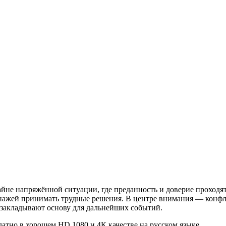
айне напряжённой ситуации, где преданность и доверие проходя
онажей принимать трудные решения. В центре внимания — конф
закладывают основу для дальнейших событий.
платно в хорошем HD 1080 и 4К качестве на русском языке